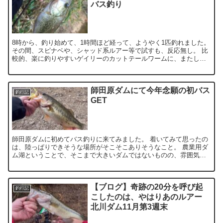
バス釣り
8時から、釣り始めて、1時間ほど経って、ようやく1匹釣れました。
その間、スピナベや、シャッド系ルアー等で試すも、反応無し。 比
較的、楽に釣りやすいゲイリーのカットテールワームに、またして
も頼ってしまった。 釣れやすいけど、子バスに偏りがち。...
師田原ダムにて今年念願の初バス
釣行記
GET
師田原ダムに初めてバス釣りに来てみました。 着いてみて思ったの
は、陸っぱりできそうな場所がそこそこありそうなこと。 農業用ダ
ム湖ということで、そこまで大きいダムではないものの、雰囲気は
あります。 まだ、昼の13時前ということで、時間はたっぷ...
【ブログ】奇跡の20分を呼び起
釣行記
こしたのは、やはりあのルアー
北川ダム11月第3週末