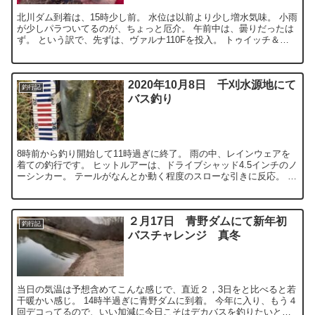
北川ダム到着は、15時少し前。 水位は以前より少し増水気味。 小雨
が少しパラついてるのが、ちょっと厄介。 午前中は、曇りだったは
ず。 という訳で、先ずは、ヴァルナ110Fを投入。 トゥイッチ＆ジ
ャークで誘ってみます。 雨が少しひどくなってき...
2020年10月8日 千刈水源地にて
釣行記
バス釣り
8時前から釣り開始して11時過ぎに終了。 雨の中、レインウェアを
着ての釣行です。 ヒットルアーは、ドライブシャッド4.5インチのノ
ーシンカー。 テールがなんとか動く程度のスローな引きに反応。 ５
０センチ強のバスでしたので、そこそこの引きを楽...
２月17日 青野ダムにて新年初
釣行記
バスチャレンジ 真冬
当日の気温は予想含めてこんな感じで、直近２，3日をと比べると若
干暖かい感じ。 14時半過ぎに青野ダムに到着。 今年に入り、もう４
回デコってるので、いい加減に今日こそはデカバスを釣りたいと意