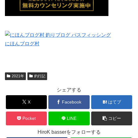
にほんブログ村
2021年
釣行記
シェアする
X
Facebook
はてブ
Pocket
LINE
コピー
HiroK basserをフォローする