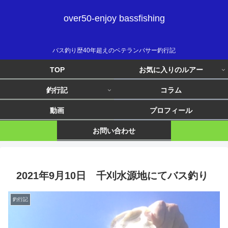
over50-enjoy bassfishing
バス釣り歴40年超えのベテランバサー釣行記
TOP
お気に入りのルアー
釣行記
コラム
動画
プロフィール
お問い合わせ
2021年9月10日 千刈水源地にてバス釣り
釣行記