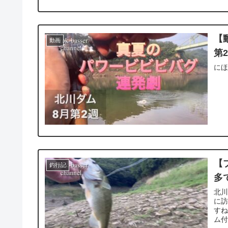
【
動画
第
に
【
釣行記
多
北川
に訪
すね
ム付