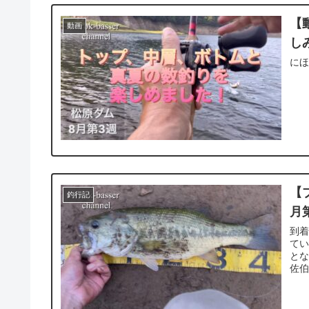
【
動画
し
に
【
釣行記
月
到着
てい
とな
佐伯