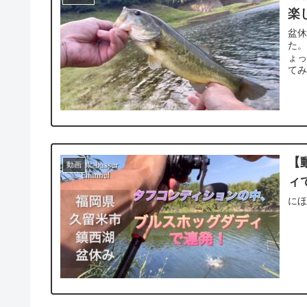
楽
盆休
た。
ょっ
てみ
【
動画
ィ
に