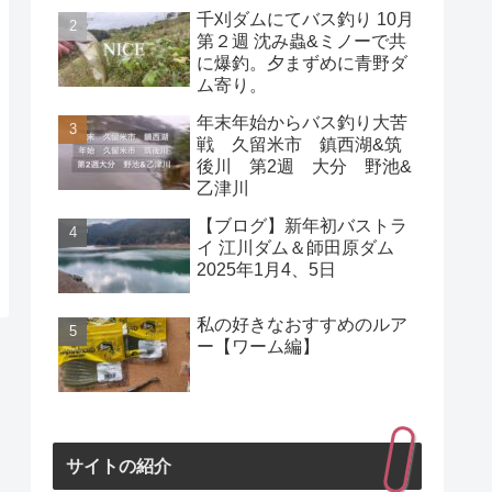
千刈ダムにてバス釣り 10月
第２週 沈み蟲&ミノーで共
に爆釣。夕まずめに青野ダ
ム寄り。
年末年始からバス釣り大苦
戦 久留米市 鎮西湖&筑
後川 第2週 大分 野池&
乙津川
【ブログ】新年初バストラ
イ 江川ダム＆師田原ダム
2025年1月4、5日
私の好きなおすすめのルア
ー【ワーム編】
サイトの紹介