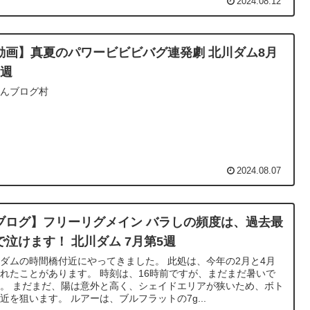
2024.08.12
動画】真夏のパワービビビバグ連発劇 北川ダム8月
2週
ほんブログ村
2024.08.07
ブログ】フリーリグメイン バラしの頻度は、過去最
で泣けます！ 北川ダム 7月第5週
ダムの時間橋付近にやってきました。 此処は、今年の2月と4月
れたことがあります。 時刻は、16時前ですが、まだまだ暑いで
。 まだまだ、陽は意外と高く、シェイドエリアが狭いため、ボト
近を狙います。 ルアーは、ブルフラットの7g...