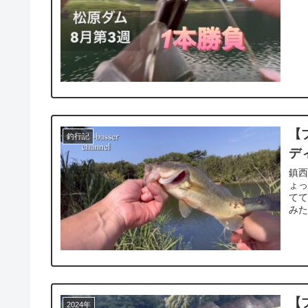
【
釣行記
デ
鎮西
ょっ
てて
みた
【
2024年