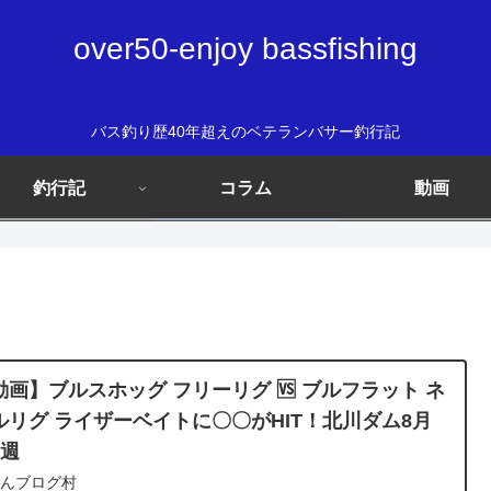
over50-enjoy bassfishing
バス釣り歴40年超えのベテランバサー釣行記
釣行記
コラム
動画
動画】ブルスホッグ フリーリグ 🆚 ブルフラット ネ
ルリグ ライザーベイトに〇〇がHIT！北川ダム8月
5週
ほんブログ村