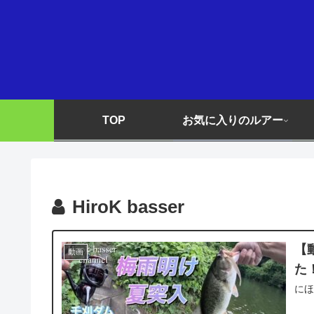
TOP
お気に入りのルアー
HiroK basser
【
動画
た
にほ