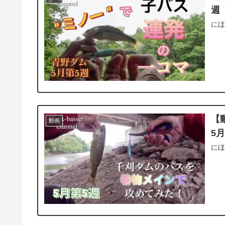
週
にほ
【
動画
5
にほ