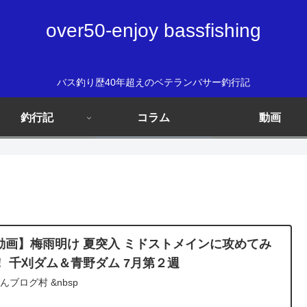
over50-enjoy bassfishing
バス釣り歴40年超えのベテランバサー釣行記
釣行記
コラム
動画
動画】梅雨明け 夏突入 ミドストメインに攻めてみ
！ 千刈ダム＆青野ダム 7月第２週
んブログ村 &nbsp