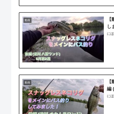
【
動画
し
に
【
動画
編
に