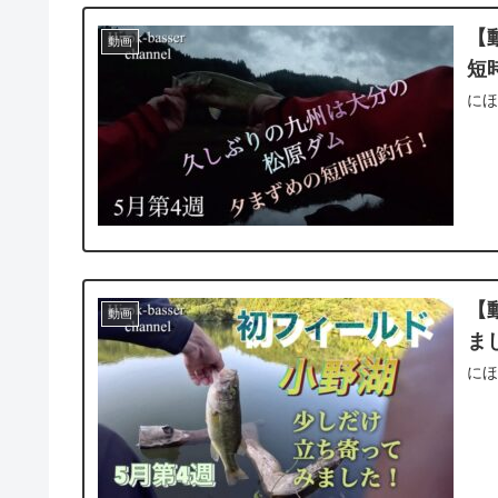
【
動画
短
に
【
動画
ま
に