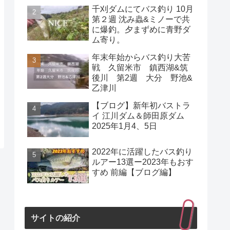
千刈ダムにてバス釣り 10月
第２週 沈み蟲&ミノーで共
に爆釣。夕まずめに青野ダ
ム寄り。
年末年始からバス釣り大苦
戦 久留米市 鎮西湖&筑
後川 第2週 大分 野池&
乙津川
【ブログ】新年初バストラ
イ 江川ダム＆師田原ダム
2025年1月4、5日
2022年に活躍したバス釣り
ルアー13選ー2023年もおす
すめ 前編【ブログ編】
サイトの紹介