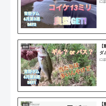
にほ
【
動画
ダム
にほ
【
動画