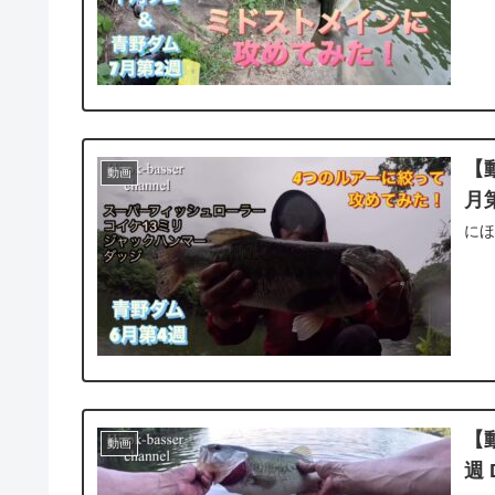
【
動画
月
に
【
動画
週 