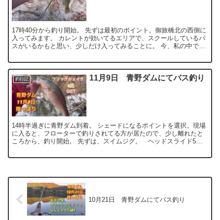
17時40分から釣り開始。 先ずは最初のポイント。御旅橋北の西側に
入ってみます。 カレントが効いてるエリアで、スクールしているバ
スがいるかもと思い、少しだけ入ってみることに。 今、私の中で
は、マイブームとなっているベントミノー86Fを選択。...
11月9日 青野ダムにてバス釣り
釣行記
14時半過ぎに青野ダム到着。 シェードになるポイントを選択。現場
に入ると、フローターで釣りされてる方が居たので、少し離れたと
ころから、釣り開始。 先ずは、スイムジグ。 ヘッドスライド5グ
ラム+ドライブシャッド4.5インチを投入。 反応無い為...
10月21日 青野ダムにてバス釣り