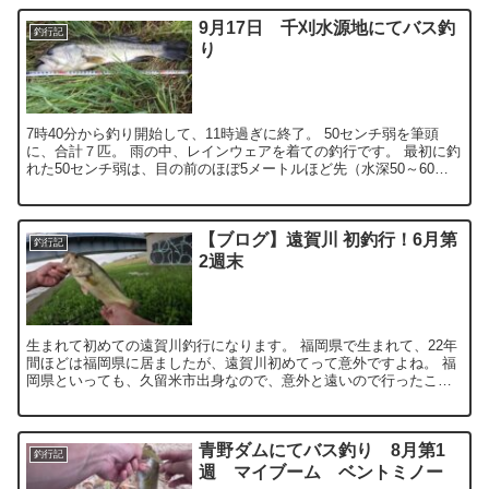
9月17日 千刈水源地にてバス釣
釣行記
り
7時40分から釣り開始して、11時過ぎに終了。 50センチ弱を筆頭
に、合計７匹。 雨の中、レインウェアを着ての釣行です。 最初に釣
れた50センチ弱は、目の前のほぼ5メートルほど先（水深50～60セ
ンチ程）にいたバスです。 ドライブシャッドを...
【ブログ】遠賀川 初釣行！6月第
釣行記
2週末
生まれて初めての遠賀川釣行になります。 福岡県で生まれて、22年
間ほどは福岡県に居ましたが、遠賀川初めてって意外ですよね。 福
岡県といっても、久留米市出身なので、意外と遠いので行ったこと
はありませんでした。 ということで、この度、大分から、...
青野ダムにてバス釣り 8月第1
釣行記
週 マイブーム ベントミノー