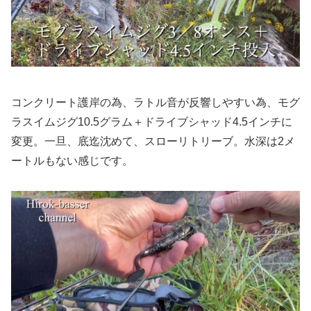
コンクリート護岸の為、ラトル音が反響しやすい為、モグ
ラスイムジグ10.5グラム＋ドライブシャッド4.5インチに
変更。一旦、底迄沈めて、スローリトリーブ。水深は2メ
ートルもない感じです。