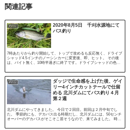
関連記事
2020年8月5日 千刈水源地にて
釣行記
バス釣り
7時あたりから釣り開始して、トップで攻めるも反応無く、ドライブ
シャッド4.5インチのノーシンカーに変更後、即、ヒット。 その後
は、バイト無く、10時半過ぎに終了です。ドライブシャッドの色
は、この色かこれに近い色、又は、ブラック系を良く使って...
ダッジで生命感を上げた後、ゲイ
釣行記
リー4インチカットテールで仕留
める 北川ダムにてバス釣り４月
第２週
北川ダムにやってきました。 今日で２回目。前回は２月中旬でし
た。 季節的にも、デカバス出る時期だし、北川ダムには、50センチ
オーバーのデカバスがそこそこ居そうなので、来てみました。 時刻
はすでに、15時を過ぎたあたりかな。 前回を同じポイン...