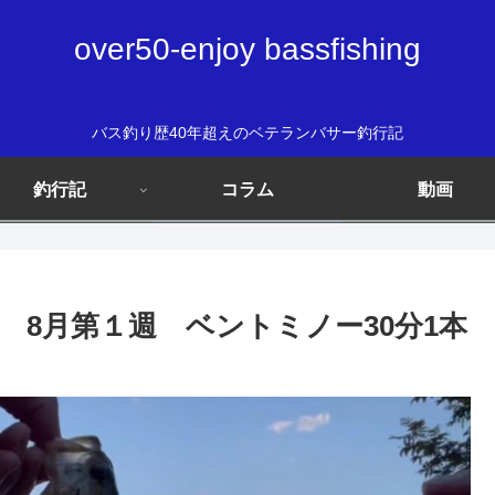
over50-enjoy bassfishing
バス釣り歴40年超えのベテランバサー釣行記
釣行記
コラム
動画
8月第１週 ベントミノー30分1本