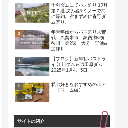
千刈ダムにてバス釣り 10月
第２週 沈み蟲&ミノーで共
に爆釣。夕まずめに青野ダ
ム寄り。
年末年始からバス釣り大苦
戦 久留米市 鎮西湖&筑
後川 第2週 大分 野池&
乙津川
【ブログ】新年初バストラ
イ 江川ダム＆師田原ダム
2025年1月4、5日
私の好きなおすすめのルア
ー【ワーム編】
サイトの紹介