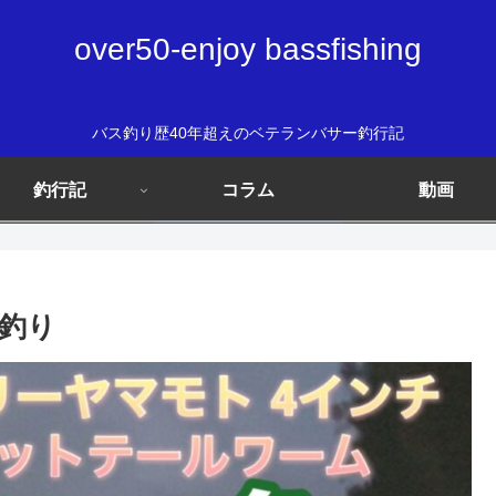
over50-enjoy bassfishing
バス釣り歴40年超えのベテランバサー釣行記
釣行記
コラム
動画
ス釣り