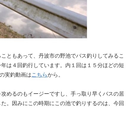
ることもあって、丹波市の野池でバス釣りしてみるこ
今年は４回釣行しています。内１回は１５分ほどの短
の実釣動画は
こちら
から。
を攻めるのもイージーですし、手っ取り早くバスの居
した。因みにこの時期にこの池で釣りするのは、今回