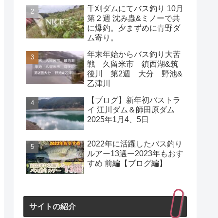
千刈ダムにてバス釣り 10月
第２週 沈み蟲&ミノーで共
に爆釣。夕まずめに青野ダ
ム寄り。
年末年始からバス釣り大苦
戦 久留米市 鎮西湖&筑
後川 第2週 大分 野池&
乙津川
【ブログ】新年初バストラ
イ 江川ダム＆師田原ダム
2025年1月4、5日
2022年に活躍したバス釣り
ルアー13選ー2023年もおす
すめ 前編【ブログ編】
サイトの紹介