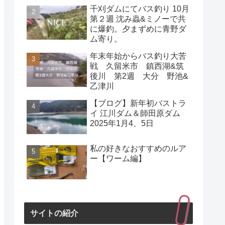
千刈ダムにてバス釣り 10月
第２週 沈み蟲&ミノーで共
に爆釣。夕まずめに青野ダ
ム寄り。
年末年始からバス釣り大苦
戦 久留米市 鎮西湖&筑
後川 第2週 大分 野池&
乙津川
【ブログ】新年初バストラ
イ 江川ダム＆師田原ダム
2025年1月4、5日
私の好きなおすすめのルア
ー【ワーム編】
サイトの紹介