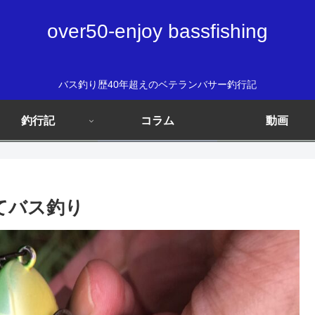
over50-enjoy bassfishing
バス釣り歴40年超えのベテランバサー釣行記
釣行記
コラム
動画
にてバス釣り