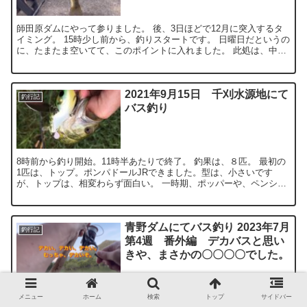
師田原ダムにやって参りました。 後、3日ほどで12月に突入するタ
イミング。 15時少し前から、釣りスタートです。 日曜日だというの
に、たまたま空いてて、このポイントに入れました。 此処は、中央
から左がシャローフラットになっているエリア。 先...
2021年9月15日 千刈水源地にて
釣行記
バス釣り
8時前から釣り開始。11時半あたりで終了。 釣果は、８匹。 最初の
1匹は、トップ。ポンパドールJRできました。型は、小さいです
が、トップは、相変わらず面白い。 一時期、ポッパーや、ペンシル
ベイトにハマった事があります。 特に、ポッパーは、得...
青野ダムにてバス釣り 2023年7月
釣行記
第4週 番外編 デカバスと思い
きや、まさかの〇〇〇〇でした。
青野ダムにて、18時15分～釣り開始。 此処は、青野川上流部。少し
メニュー
ホーム
検索
トップ
サイドバー
水位が下がってきてる印象。 ベントミノー86Fを投入。 岸の手前付