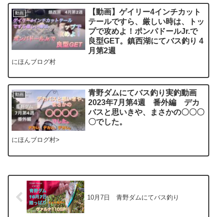
【動画】ゲイリー4インチカット
動画
テールですら、厳しい時は、トッ
プで攻めよ！ポンパドールJr.で
良型GET。鎮西湖にてバス釣り 4
月第2週
にほんブログ村
青野ダムにてバス釣り実釣動画
動画
2023年7月第4週 番外編 デカ
バスと思いきや、まさかの〇〇〇
〇でした。
にほんブログ村>
10月7日 青野ダムにてバス釣り