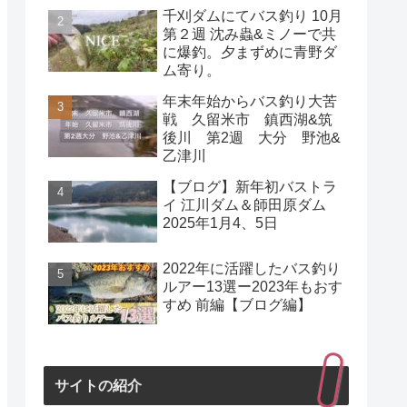
千刈ダムにてバス釣り 10月
第２週 沈み蟲&ミノーで共
に爆釣。夕まずめに青野ダ
ム寄り。
年末年始からバス釣り大苦
戦 久留米市 鎮西湖&筑
後川 第2週 大分 野池&
乙津川
【ブログ】新年初バストラ
イ 江川ダム＆師田原ダム
2025年1月4、5日
2022年に活躍したバス釣り
ルアー13選ー2023年もおす
すめ 前編【ブログ編】
サイトの紹介