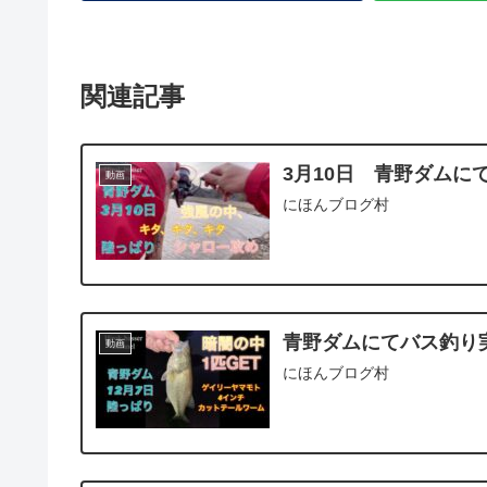
関連記事
3月10日 青野ダム
動画
にほんブログ村
青野ダムにてバス釣り実
動画
にほんブログ村