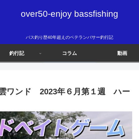
over50-enjoy bassfishing
バス釣り歴40年超えのベテランバサー釣行記
釣行記
コラム
動画
ワンド 2023年６月第１週 ハー