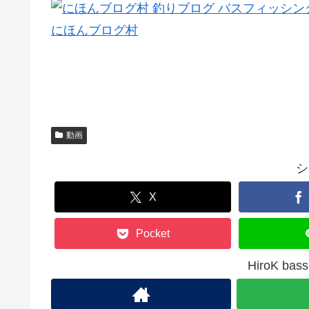
にほんブログ村
動画
シ
X
Pocket
HiroK b