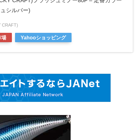
KY CRAFT)フラッシュミノー80F – 定番カラー
シュシルバー)
CRAFT)
市場
Yahooショッピング