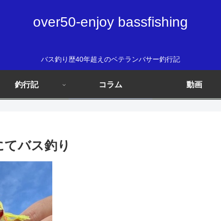
over50-enjoy bassfishing
バス釣り歴40年超えのベテランバサー釣行記
釣行記
コラム
動画
にてバス釣り