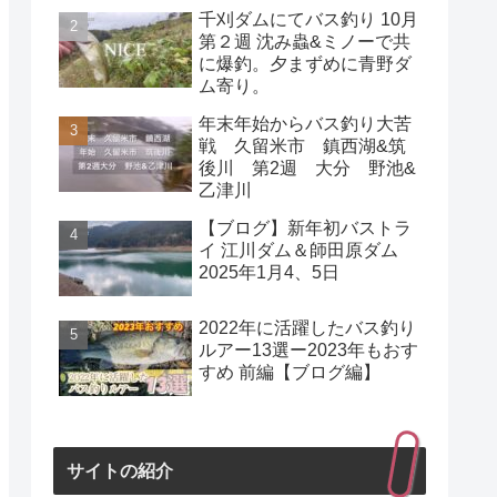
千刈ダムにてバス釣り 10月
第２週 沈み蟲&ミノーで共
に爆釣。夕まずめに青野ダ
ム寄り。
年末年始からバス釣り大苦
戦 久留米市 鎮西湖&筑
後川 第2週 大分 野池&
乙津川
【ブログ】新年初バストラ
イ 江川ダム＆師田原ダム
2025年1月4、5日
2022年に活躍したバス釣り
ルアー13選ー2023年もおす
すめ 前編【ブログ編】
サイトの紹介