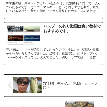
中学生の頃、釣りトップという雑誌(今は、廃盤)を良く買って、読ん
でいたものです。そこで、マルキューという釣りエサを製造、販売
している会社が、新たに鯉釣りエサを開発したので、その名付け親
を募集しているという記事を見つけました。なんと、採用され...
バスプロの釣り動画は良い教材で
コラム
おすすめです。
若い頃は、ネットが普及してなかったので、主に、釣り雑誌や書籍
からいろいろと学んでました。当時は、雑誌では、釣りトップや、
basserを良く買っては、読んでました。釣りトップでは、田辺哲男
バスプロが田辺道場と題して、連載記事を出してましたよね...
7月13日 千刈ダム（貯水池）にてバス
釣り