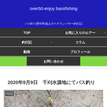
over50-enjoy bassfishing
バス釣り歴40年超えのベテランバサー釣行記
TOP
お気に入りのルアー
釣行記
コラム
動画
プロフィール
お問い合わせ
2020年9月9日 千刈水源地にてバス釣り
釣行記