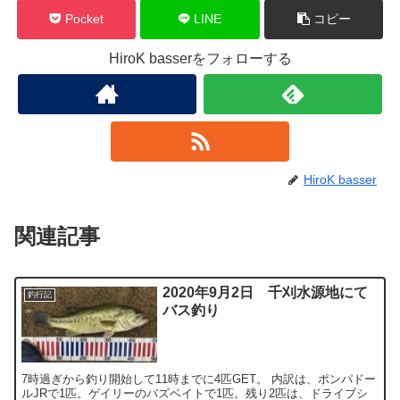
Pocket
LINE
コピー
HiroK basserをフォローする
HiroK basser
関連記事
2020年9月2日 千刈水源地にて
釣行記
バス釣り
7時過ぎから釣り開始して11時までに4匹GET。 内訳は、ポンパドー
ルJRで1匹。ゲイリーのバズベイトで1匹。残り2匹は、ドライブシ