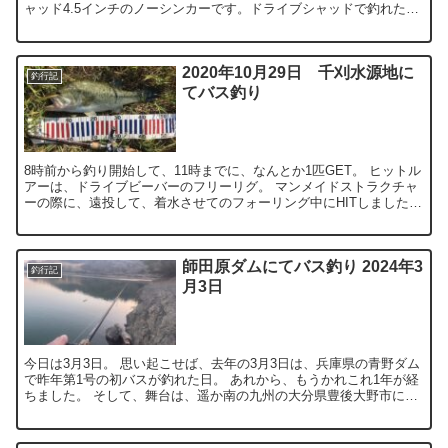
ャッド4.5インチのノーシンカーです。ドライブシャッドで釣れた1
匹は、50センチ弱の立派なバスちゃんでした。...
2020年10月29日 千刈水源地に
釣行記
てバス釣り
8時前から釣り開始して、11時までに、なんとか1匹GET。 ヒットル
アーは、ドライブビーバーのフリーリグ。 マンメイドストラクチャ
ーの際に、遠投して、着水させてのフォーリング中にHITしました。
着水させた後、ラインを送り込むのですが、普段...
師田原ダムにてバス釣り 2024年3
釣行記
月3日
今日は3月3日。 思い起こせば、去年の3月3日は、兵庫県の青野ダム
で昨年第1号の初バスが釣れた日。 あれから、もうかれこれ1年が経
ちました。 そして、舞台は、遥か南の九州の大分県豊後大野市にあ
る“師田原ダム”。 此処の師田原ダム、今年初めて...