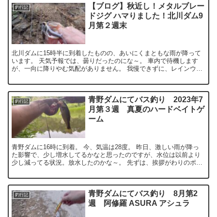
【ブログ】秋近し！メタルブレー
釣行記
ドジグ ハマりました！北川ダム9
月第２週末
北川ダムに15時半に到着したものの、あいにくまともな雨が降って
います。 天気予報では、曇りだったのにな～。 車内で待機します
が、一向に降りやむ気配がありません。 我慢できずに、レインウエ
アを着て、いざ釣りスタートです。 ここのポイントは、午...
青野ダムにてバス釣り 2023年7
釣行記
月第３週 真夏のハードベイトゲ
ーム
青野ダムに16時に到着。 今、気温は28度。 昨日、激しい雨が降っ
た影響で、少し増水してるかなと思ったのですが、水位は以前より
少し減ってる状況。放水したのかな～。 先ずは、挨拶がわりのポン
パドールJr. 対岸近くにキャストして、ゆっくりと引...
青野ダムにてバス釣り 8月第2
釣行記
週 阿修羅 ASURA アシュラ