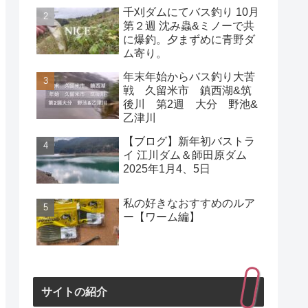
千刈ダムにてバス釣り 10月
第２週 沈み蟲&ミノーで共
に爆釣。夕まずめに青野ダ
ム寄り。
年末年始からバス釣り大苦
戦 久留米市 鎮西湖&筑
後川 第2週 大分 野池&
乙津川
【ブログ】新年初バストラ
イ 江川ダム＆師田原ダム
2025年1月4、5日
私の好きなおすすめのルア
ー【ワーム編】
サイトの紹介