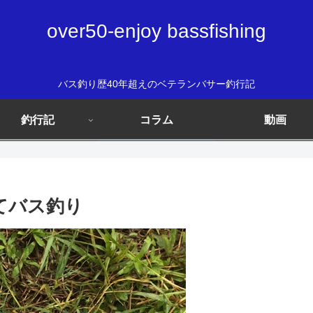
over50-enjoy bassfishing
バス釣り歴40年超えのベテランバサー釣行記
釣行記
コラム
動画
にてバス釣り