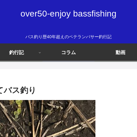
over50-enjoy bassfishing
バス釣り歴40年超えのベテランバサー釣行記
釣行記
コラム
動画
にてバス釣り