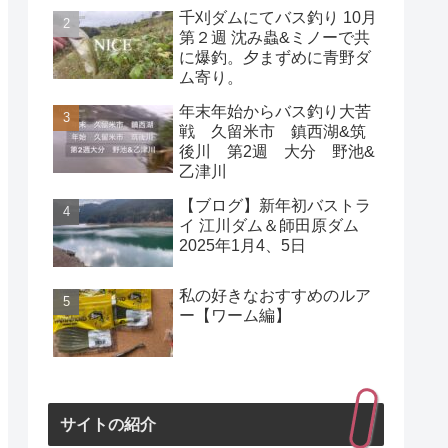
千刈ダムにてバス釣り 10月
第２週 沈み蟲&ミノーで共
に爆釣。夕まずめに青野ダ
ム寄り。
年末年始からバス釣り大苦
戦 久留米市 鎮西湖&筑
後川 第2週 大分 野池&
乙津川
【ブログ】新年初バストラ
イ 江川ダム＆師田原ダム
2025年1月4、5日
私の好きなおすすめのルア
ー【ワーム編】
サイトの紹介