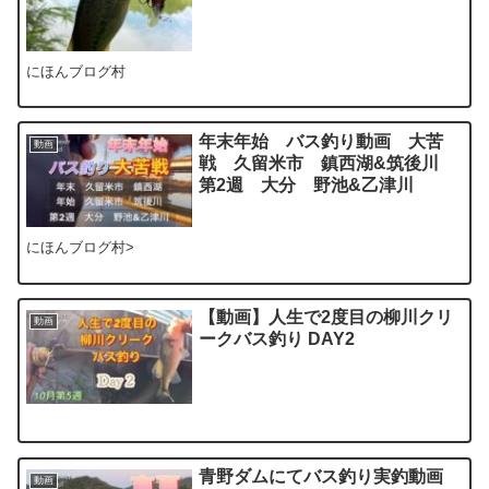
にほんブログ村
年末年始 バス釣り動画 大苦
動画
戦 久留米市 鎮西湖&筑後川
第2週 大分 野池&乙津川
にほんブログ村>
【動画】人生で2度目の柳川クリ
動画
ークバス釣り DAY2
青野ダムにてバス釣り実釣動画
動画