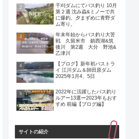
千刈ダムにてバス釣り 10月
第２週 沈み蟲&ミノーで共
に爆釣。夕まずめに青野ダ
ム寄り。
年末年始からバス釣り大苦
戦 久留米市 鎮西湖&筑
後川 第2週 大分 野池&
乙津川
【ブログ】新年初バストラ
イ 江川ダム＆師田原ダム
2025年1月4、5日
2022年に活躍したバス釣り
ルアー13選ー2023年もおす
すめ 前編【ブログ編】
サイトの紹介