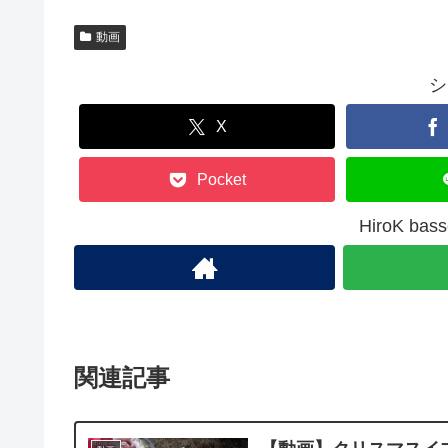
動画
シ
X
Pocket
HiroK b
関連記事