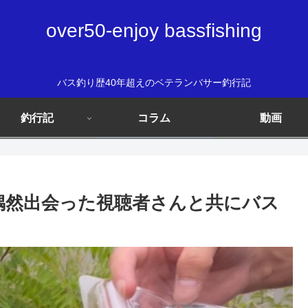
over50-enjoy bassfishing
バス釣り歴40年超えのベテランバサー釣行記
釣行記
コラム
動画
 偶然出会った視聴者さんと共にバス