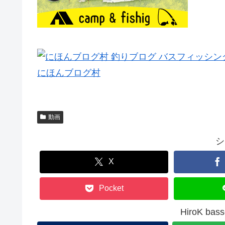
にほんブログ村
動画
シ
X
Pocket
HiroK b