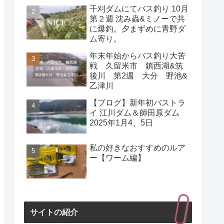
千刈ダムにてバス釣り 10月
第２週 沈み蟲&ミノーで共
に爆釣。夕まずめに青野ダ
ム寄り。
年末年始からバス釣り大苦
戦 久留米市 鎮西湖&筑
後川 第2週 大分 野池&
乙津川
【ブログ】新年初バストラ
イ 江川ダム＆師田原ダム
2025年1月4、5日
私の好きなおすすめのルア
ー【ワーム編】
サイトの紹介