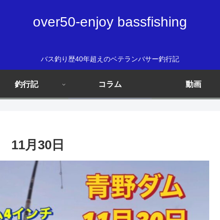
over50-enjoy bassfishing
バス釣り歴40年超えのベテランバサー釣行記
釣行記
コラム
動画
11月30日