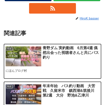
HiroK basser
関連記事
青野ダム 実釣動画 6月第4週 偶
動画
然出会った視聴者さんと共にバス
釣り
にほんブログ村
年末年始 バス釣り動画 大苦
動画
戦 久留米市 鎮西湖&筑後川
第2週 大分 野池&乙津川