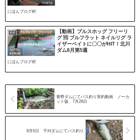
にほんブログ村
【動画】ブルスホッグ フリーリ
動画
グ 🆚 ブルフラット ネイルリグ ラ
イザーベイトに〇〇がHIT！北川
ダム8月第5週
にほんブログ村
青野ダムにてバス釣り実釣動画 ノーカ
ット版 7月28日
8月5日 千刈ダムにてバス釣り