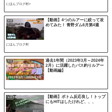
にほんブログ村>
【動画】4つのルアーに絞って攻
動画
めてみた！ 青野ダム6月第4週
にほんブログ村
過去1年間（2023年3月～2024年
動画
2月）に活躍したバス釣りルアー
【動画編】
【動画】ボトム反応良し！トップ
動画
にもHITはしたけれど、、、