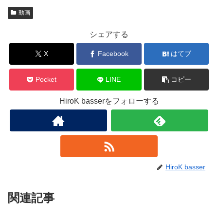
Pocket
LINE
コピー
HiroK basserをフォローする
HiroK basser
関連記事
青野ダムにてバス釣り実釣動画 9
動画
月第1週 沈み蟲＆ウキタヌキ
] にほんブログ村>