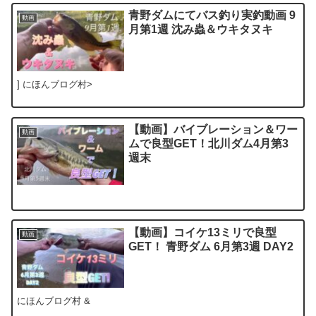
【動画】バイブレーション＆ワー
動画
ムで良型GET！北川ダム4月第3
週末
【動画】コイケ13ミリで良型
動画
GET！ 青野ダム 6月第3週 DAY2
にほんブログ村 &
淀川にてバス釣り実釣動画 八雲
動画
ワンド 2023年６月第１週 ハ
ードベイトゲーム