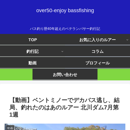
over50-enjoy bassfishing
バス釣り歴40年超えのベテランバサー釣行記
TOP
お気に入りのルアー
釣行記
コラム
動画
プロフィール
お問い合わせ
【動画】ベントミノーでデカバス逃し、結
局、釣れたのはあのルアー 北川ダム7月第
1週
動画