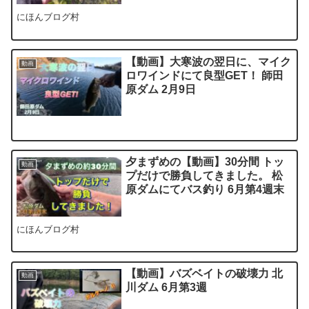
にほんブログ村
【動画】大寒波の翌日に、マイク
動画
ロワインドにて良型GET！ 師田
原ダム 2月9日
夕まずめの【動画】30分間 トッ
動画
プだけで勝負してきました。 松
原ダムにてバス釣り 6月第4週末
にほんブログ村
【動画】バズベイトの破壊力 北
動画
川ダム 6月第3週