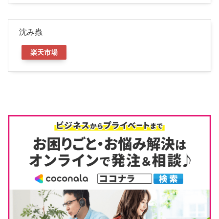
沈み蟲
楽天市場