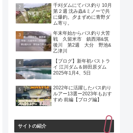
千刈ダムにてバス釣り 10月
第２週 沈み蟲&ミノーで共
に爆釣。夕まずめに青野ダ
ム寄り。
年末年始からバス釣り大苦
戦 久留米市 鎮西湖&筑
後川 第2週 大分 野池&
乙津川
【ブログ】新年初バストラ
イ 江川ダム＆師田原ダム
2025年1月4、5日
2022年に活躍したバス釣り
ルアー13選ー2023年もおす
すめ 前編【ブログ編】
サイトの紹介