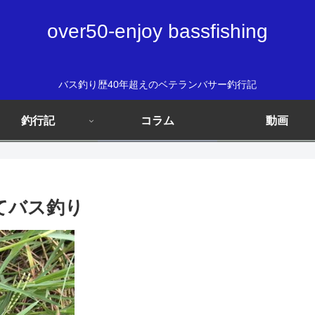
over50-enjoy bassfishing
バス釣り歴40年超えのベテランバサー釣行記
釣行記
コラム
動画
にてバス釣り