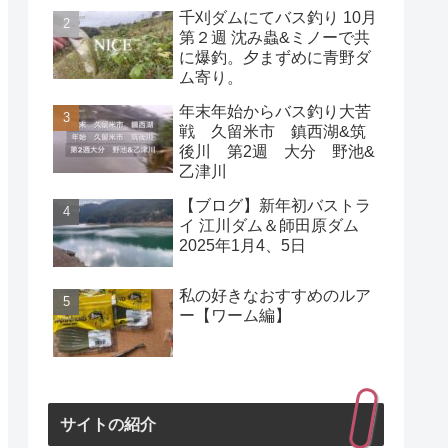
千刈ダムにてバス釣り 10月
第２週 沈み蟲&ミノーで共
に爆釣。夕まずめに青野ダ
ム寄り。
年末年始からバス釣り大苦
戦 久留米市 鎮西湖&筑
後川 第2週 大分 野池&
乙津川
【ブログ】新年初バストラ
イ 江川ダム＆師田原ダム
2025年1月4、5日
私の好きなおすすめのルア
ー【ワーム編】
サイトの紹介