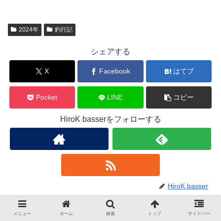
2024年
釣行記
シェアする
X
Facebook
はてブ
Pocket
LINE
コピー
HiroK basserをフォローする
HiroK basser
関連記事
メニュー
ホーム
検索
トップ
サイドバー