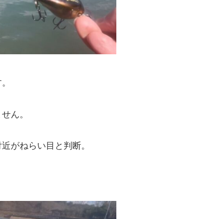
す。
ません。
付近がねらい目と判断。