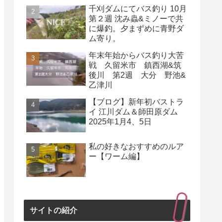
千刈ダムにてバス釣り 10月
第２週 沈み蟲&ミノーで共
に爆釣。夕まずめに青野ダ
ム寄り。
年末年始からバス釣り大苦
戦 久留米市 鎮西湖&筑
後川 第2週 大分 野池&
乙津川
【ブログ】新年初バストラ
イ 江川ダム＆師田原ダム
2025年1月4、5日
私の好きなおすすめのルア
ー【ワーム編】
サイトの紹介