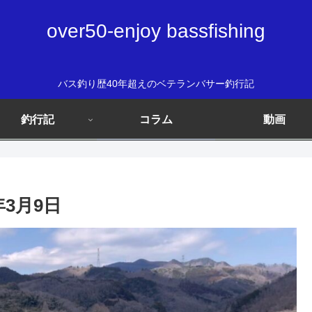
over50-enjoy bassfishing
バス釣り歴40年超えのベテランバサー釣行記
釣行記
コラム
動画
3月9日