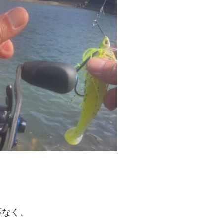
。
応なく、