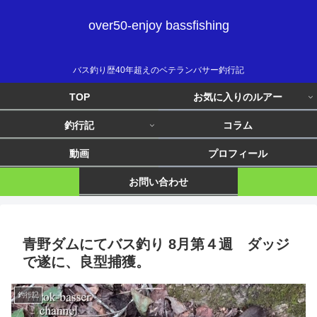
over50-enjoy bassfishing
バス釣り歴40年超えのベテランバサー釣行記
TOP
お気に入りのルアー
釣行記
コラム
動画
プロフィール
お問い合わせ
青野ダムにてバス釣り 8月第４週 ダッジ
で遂に、良型捕獲。
釣行記